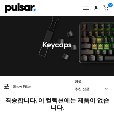
본
0
문
바
로
가
기
Keycaps
정렬:
Show Filter
추천 상품
죄송합니다. 이 컬렉션에는 제품이 없습
니다.