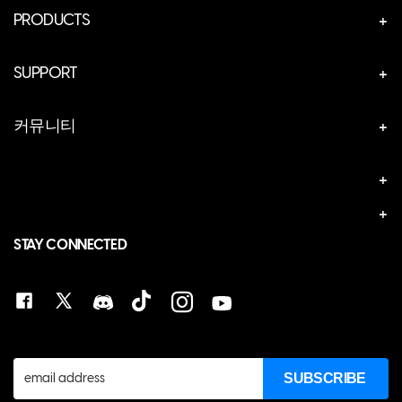
PRODUCTS
CUSTOM GEAR
SUPPORT
게이밍 마우스
고객지원센터
마우스 악세서리
커뮤니티
다운로드
슈퍼글라이드
ABOUT US
워런티
마우스패드
뉴스
교환/환불정책
키보드
디스코드
FAQ
키보드 악세서리
STAY CONNECTED
eSports
1:1 문의
콜라보레이션
스토어 찾기
CONTACT US